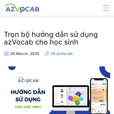
Về azVocab
Trọn bộ hướng dẫn sử dụng
Từ vựng ôn thi
azVocab cho học sinh
Tiếng Anh phổ thông
26 March, 2025
Về azVocab
Tiếng Anh thông dụng
Thư viện