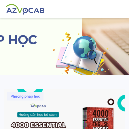
Về azVocab
Từ vựng ôn thi
Tiếng Anh phổ thông
Tiếng Anh thông dụng
Thư viện
Phương pháp học