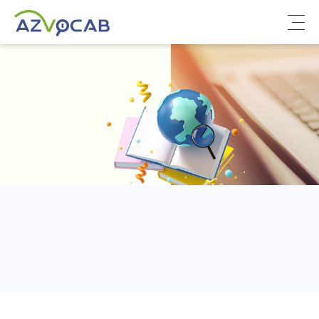
Về azVocab
Từ vựng ôn thi
Tiếng Anh phổ thông
Tiếng Anh thông dụng
Thư viện