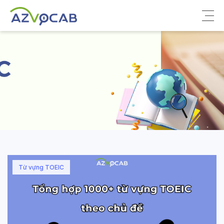
Về azVocab
Từ vựng ôn thi
Tiếng Anh phổ thông
Tiếng Anh thông dụng
Thư viện
Từ vựng TOEIC