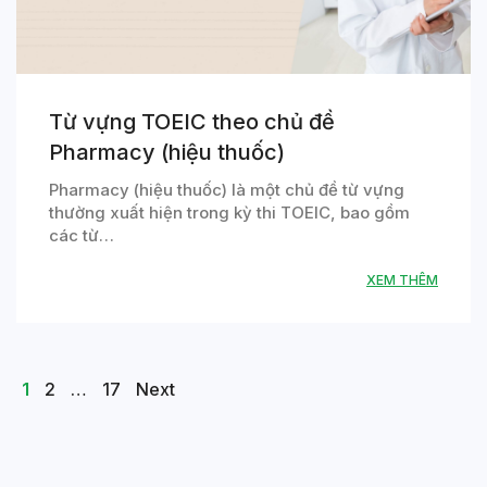
Từ vựng TOEIC theo chủ đề
Pharmacy (hiệu thuốc)
Pharmacy (hiệu thuốc) là một chủ đề từ vựng
thường xuất hiện trong kỳ thi TOEIC, bao gồm
các từ…
XEM THÊM
Posts
Page
Page
Page
1
2
…
17
Next
navigation