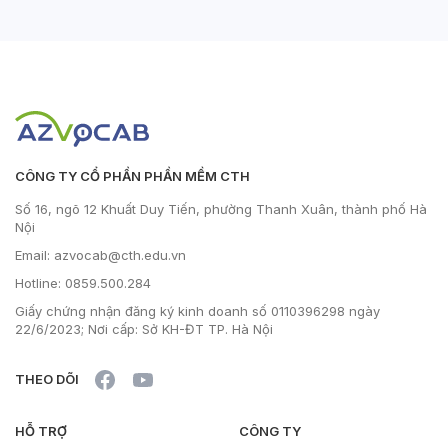
CÔNG TY CỔ PHẦN PHẦN MỀM CTH
Số 16, ngõ 12 Khuất Duy Tiến, phường Thanh Xuân, thành phố Hà
Nội
Email: azvocab@cth.edu.vn
Hotline: 0859.500.284
Giấy chứng nhận đăng ký kinh doanh số 0110396298 ngày
22/6/2023; Nơi cấp: Sở KH-ĐT TP. Hà Nội
THEO DÕI
HỖ TRỢ
CÔNG TY