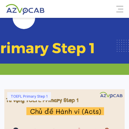
Về azVocab
Từ vựng ôn thi
Tiếng Anh phổ thông
Tiếng Anh thông dụng
Thư viện
TOEFL Primary Step 1