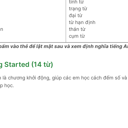
tính từ
trạng từ
đại từ
từ hạn định
on
thán từ
cụm từ
 bấm vào thẻ để lật mặt sau và xem định nghĩa tiếng A
g Started (14
từ)
 là chương khởi động, giúp các em học cách đếm số v
ớp học.