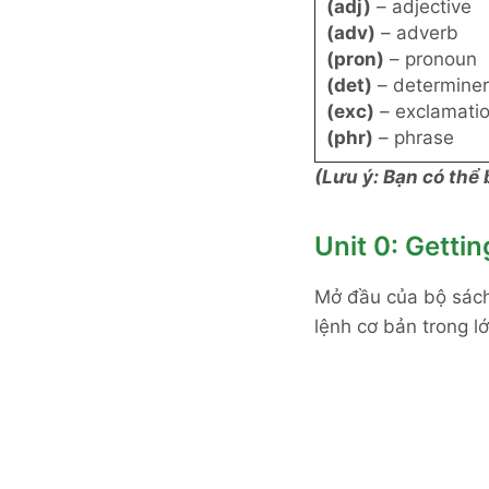
(adj)
– adjective
(adv)
– adverb
(pron)
– pronoun
(det)
– determiner
(exc)
– exclamati
(phr)
– phrase
(Lưu ý: Bạn có thể
Unit 0: Gettin
Mở đầu của bộ sách
lệnh cơ bản trong l