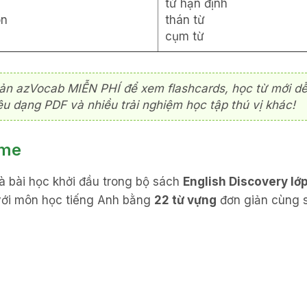
từ hạn định
on
thán từ
cụm từ
ản azVocab MIỄN PHÍ để xem flashcards, học từ mới dễ
liệu dạng PDF và nhiều trải nghiệm học tập thú vị khác!
ome
à bài học khởi đầu trong bộ sách
English Discovery lớp
với môn học tiếng Anh bằng
22 từ vựng
đơn giản cùng s