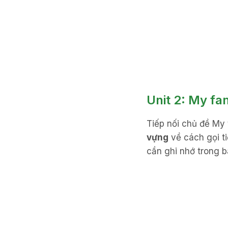
Unit 2: My fa
Tiếp nối chủ đề My 
vựng
về cách gọi ti
cần ghi nhớ trong b