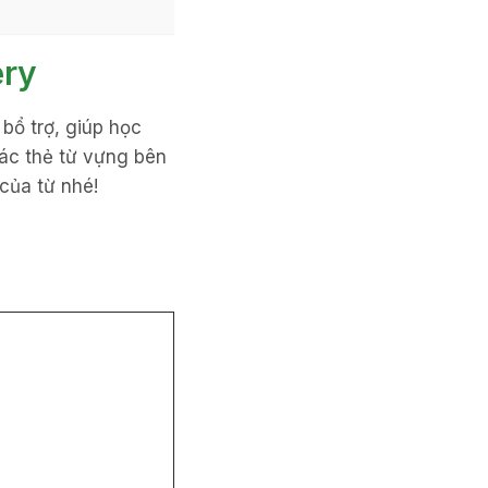
ery
 bổ trợ, giúp học
ác thẻ từ vựng bên
của từ nhé!