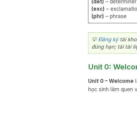
(det)
– determiner
(exc)
– exclamati
(phr)
– phrase
💡
Đăng ký
tài kho
đúng hạn; tải tài 
Unit 0: Welc
Unit 0 – Welcome
l
học sinh làm quen 