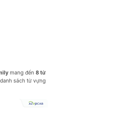
mily
mang đến
8 từ
à danh sách từ vựng