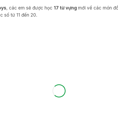
oys
, các em sẽ được học
17 từ vựng
mới về các món đồ
c số từ 11 đến 20.