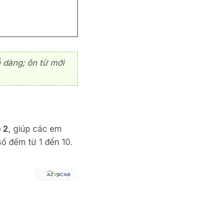
 dàng; ôn từ mới
 2
, giúp các em
ố đếm từ 1 đến 10.