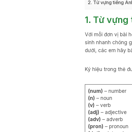
2. Từ vựng tiếng An
1. Từ vựng
Với mỗi đơn vị bài 
sinh nhanh chóng g
dưới, các em hãy bấ
Ký hiệu trong thẻ 
(num)
– number
(n)
– noun
(v)
– verb
(adj)
– adjective
(adv)
– adverb
(pron)
– pronoun