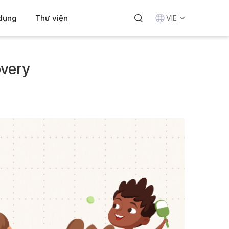
 dụng
Thư viện
VIE
overy