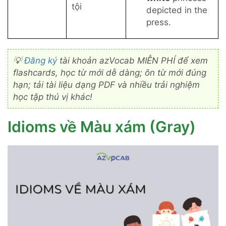
tội
depicted in the
press.
💡
Đăng ký
tài khoản azVocab MIỄN PHÍ để xem
flashcards, học từ mới dễ dàng; ôn từ mới đúng
hạn; tải tài liệu dạng PDF và nhiều trải nghiệm
học tập thú vị khác!
Idioms về Màu xám (Gray)