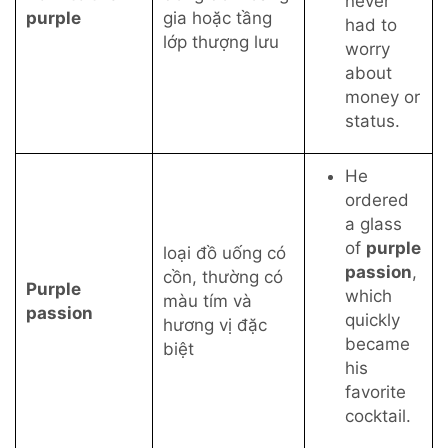
never
purple
gia hoặc tầng
had to
lớp thượng lưu
worry
about
money or
status.
He
ordered
a glass
of
purple
loại đồ uống có
passion
,
cồn, thường có
Purple
which
màu tím và
passion
quickly
hương vị đặc
became
biệt
his
favorite
cocktail.