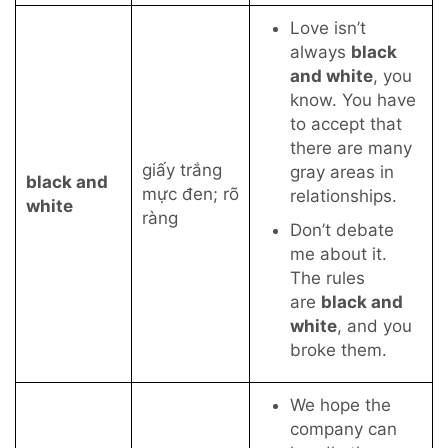
Love isn’t
always
black
and white
, you
know. You have
to accept that
there are many
giấy trắng
gray areas in
black and
mực đen; rõ
relationships.
white
ràng
Don’t debate
me about it.
The rules
are
black and
white
, and you
broke them.
We hope the
company can