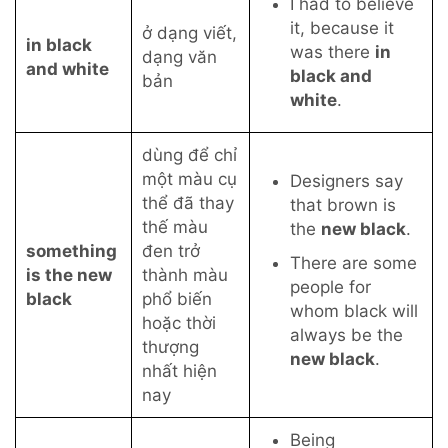
I had to believe
it, because it
ở dạng viết,
in black
was there
in
dạng văn
and white
black and
bản
white
.
dùng để chỉ
một màu cụ
Designers say
thể đã thay
that brown
is
thế màu
the
new black
.
something
đen trở
There are some
is the new
thành màu
people for
black
phổ biến
whom black will
hoặc thời
always
be the
thượng
new black
.
nhất hiện
nay
Being