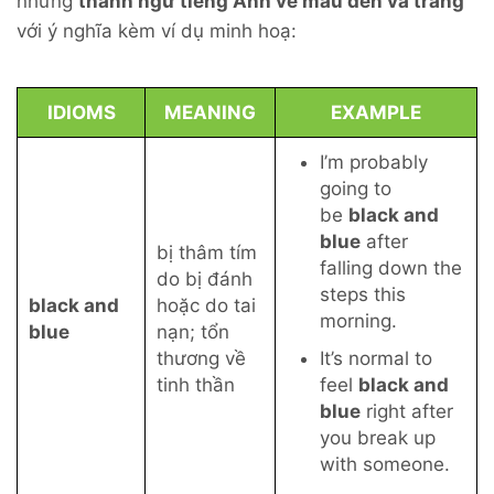
những
thành ngữ tiếng Anh về màu đen và trắng
với ý nghĩa kèm ví dụ minh hoạ:
IDIOMS
MEANING
EXAMPLE
I’m probably
going to
be
black and
blue
after
bị thâm tím
falling down the
do bị đánh
steps this
black and
hoặc do tai
morning.
blue
nạn; tổn
thương về
It’s normal to
tinh thần
feel
black and
blue
right after
you break up
with someone.