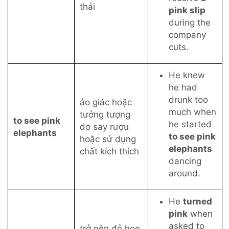
thải
pink slip
during the
company
cuts.
He knew
he had
drunk too
ảo giác hoặc
much when
tưởng tượng
to see pink
he started
do say rượu
elephants
to see pink
hoặc sử dụng
elephants
chất kích thích
dancing
around.
He
turned
pink
when
asked to
trở nên đỏ hoe