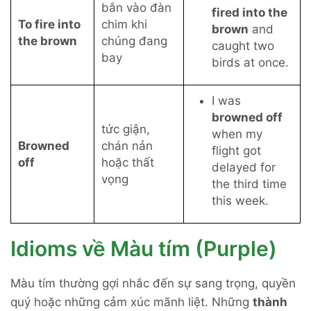
bắn vào đàn
fired into the
To fire into
chim khi
brown
and
the brown
chúng đang
caught two
bay
birds at once.
I was
browned off
tức giận,
when my
Browned
chán nản
flight got
off
hoặc thất
delayed for
vọng
the third time
this week.
Idioms về Màu tím (Purple)
Màu tím thường gợi nhắc đến sự sang trọng, quyền
quý hoặc những cảm xúc mãnh liệt. Những
t
hành