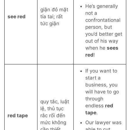
He’s generally
giận đỏ mặt
not a
see red
tía tai; rất
confrontational
tức giận
person, but
you’d better get
out of his way
when he
sees
red
!
If you want to
start a
business, you
will have to go
through
quy tắc, luật
endless
red
lệ, thủ tục
tape
.
red tape
rắc rối đến
mức không
Our lawyer was
cần thiết
able to cut