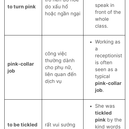
speak in
to turn pink
do xấu hổ
front of the
hoặc ngần ngại
whole
class.
Working as
a
công việc
receptionist
thường dành
is often
pink-collar
cho phụ nữ,
seen as a
job
liên quan đến
typical
dịch vụ
pink-collar
job
.
She was
tickled
pink
by the
to be tickled
rất vui sướng
kind words