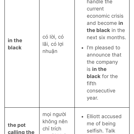
handle the
current
economic crisis
and become
in
the black
in the
có lời, có
next six months.
in the
lãi, có lợi
black
I’m pleased to
nhuận
announce that
the company
is
in the
black
for the
fifth
consecutive
year.
mọi người
Elliott accused
không nên
me of being
the pot
chỉ trích
selfish. Talk
calling the