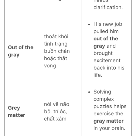
needs
clarification.
His new job
pulled him
thoát khỏi
out of the
tình trạng
gray
and
Out of the
buồn chán
brought
gray
hoặc thất
excitement
vọng
back into his
life.
Solving
complex
nói về não
puzzles helps
Grey
bộ, trí óc,
exercise the
matter
chất xám
gray matter
in your brain.