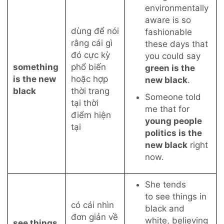
environmentally
aware is so
dùng để nói
fashionable
rằng cái gì
these days that
đó cực kỳ
you could say
something
phổ biến
green
is the
is the new
hoặc hợp
new black
.
black
thời trang
Someone told
tại thời
me that for
điểm hiện
young people
tại
politics
is the
new black
right
now.
She tends
to
see things in
có cái nhìn
black and
đơn giản về
white
, believing
see things