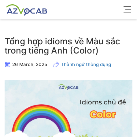
Về azVocab
Tổng hợp idioms về Màu sắc
Từ vựng ôn thi
trong tiếng Anh (Color)
Tiếng Anh phổ thông
26 March, 2025
Thành ngữ thông dụng
Tiếng Anh thông dụng
Thư viện