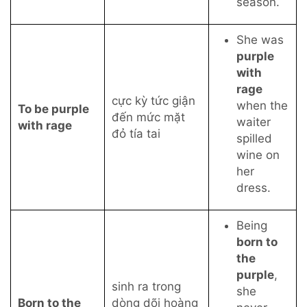
season.
She was
purple
with
rage
cực kỳ tức giận
when the
To be purple
đến mức mặt
waiter
with rage
đỏ tía tai
spilled
wine on
her
dress.
Being
born to
the
purple
,
sinh ra trong
she
Born to the
dòng dõi hoàng