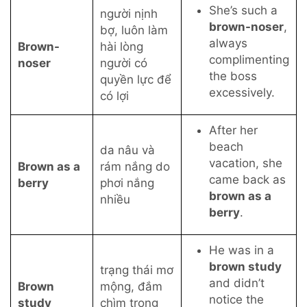
She’s such a
người nịnh
brown-noser
,
bợ, luôn làm
always
Brown-
hài lòng
complimenting
noser
người có
the boss
quyền lực để
excessively.
có lợi
After her
beach
da nâu và
vacation, she
Brown as a
rám nắng do
came back as
berry
phơi nắng
brown as a
nhiều
berry
.
He was in a
brown study
trạng thái mơ
and didn’t
Brown
mộng, đắm
notice the
study
chìm trong