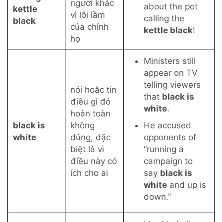
người khác
about
the pot
kettle
vì lỗi lầm
calling the
black
của chính
kettle black
!
họ
Ministers still
appear on TV
telling viewers
nói hoặc tin
that
black is
điều gì đó
white
.
hoàn toàn
black is
không
He accused
white
đúng, đặc
opponents of
biệt là vì
“running a
điều này có
campaign to
ích cho ai
say
black is
white
and up is
down.”