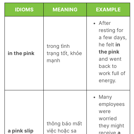
IDIOMS
MEANING
EXAMPLE
After
resting for
a few days,
he felt
in
trong tình
the pink
in the pink
trạng tốt, khỏe
and went
mạnh
back to
work full of
energy.
Many
employees
were
worried
thông báo mất
they might
a pink slip
việc hoặc sa
receive
a