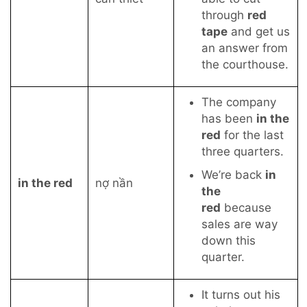
through
red
tape
and get us
an answer from
the courthouse.
The company
has been
in the
red
for the last
three quarters.
We’re back
in
in the red
nợ nần
the
red
because
sales are way
down this
quarter.
It turns out his