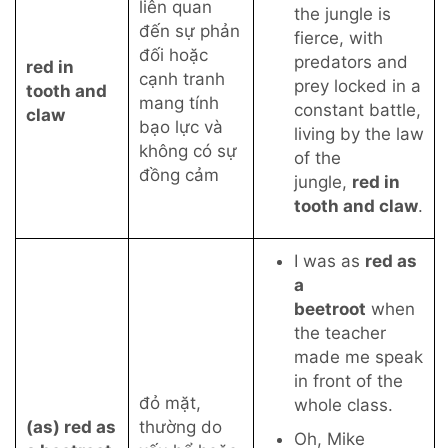
liên quan
the jungle is
đến sự phản
fierce, with
đối hoặc
predators and
red in
cạnh tranh
prey locked in a
tooth and
mang tính
constant battle,
claw
bạo lực và
living by the law
không có sự
of the
đồng cảm
jungle,
red in
tooth and claw
.
I was
as
red as
a
beetroot
when
the teacher
made me speak
in front of the
đỏ mặt,
whole class.
(as) red as
thường do
Oh, Mike