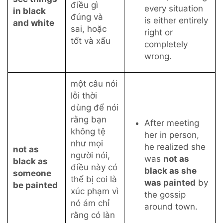
điều gì
every situation
in black
đúng và
is either entirely
and white
sai, hoặc
right or
tốt và xấu
completely
wrong.
một câu nói
lỗi thời
dùng để nói
rằng bạn
After meeting
không tệ
her in person,
như mọi
he realized she
not as
người nói,
was
not as
black as
điều này có
black as she
someone
thể bị coi là
was painted
by
be painted
xúc phạm vì
the gossip
nó ám chỉ
around town.
rằng có làn