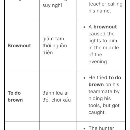
teacher calling
suy nghĩ
his name.
A
brownout
caused the
giảm tạm
lights to dim
Brownout
thời nguồn
in the middle
điện
of the
evening.
He tried
to do
brown
on his
teammate by
To do
đánh lừa ai
hiding his
brown
đó, chơi xấu
tools, but got
caught.
The hunter