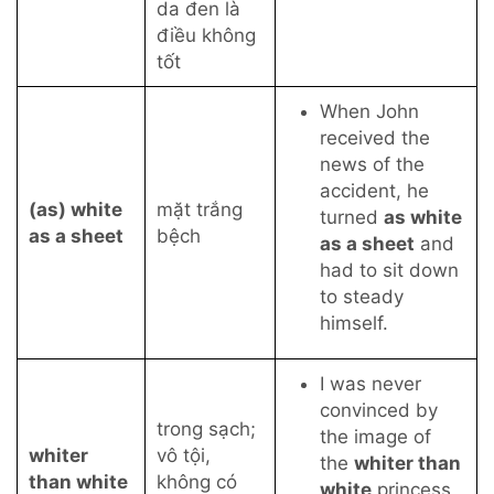
da đen là
điều không
tốt
When John
received the
news of the
accident, he
(as) white
mặt trắng
turned
as white
as a sheet
bệch
as a sheet
and
had to sit down
to steady
himself.
I was never
convinced by
trong sạch;
the image of
whiter
vô tội,
the
whiter than
than white
không có
white
princess