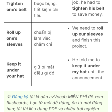
job, he had to
Tighten
buộc bụng,
tighten his belt
one’s belt
tiết kiệm chi
to save money.
tiêu
We need to
roll
Roll up
chuẩn bị
up our sleeves
one’s
làm việc
and finish this
sleeves
chăm chỉ
project.
He told me to
Keep it
keep it under
giữ bí mật
under
my hat
until the
điều gì đó
your hat
announcement.
💡
Đăng ký
tài khoản azVocab MIỄN PHÍ để xem
flashcards, học từ mới dễ dàng; ôn từ mới đúng
hạn; tải tài liệu dạng PDF và nhiều trải nghiệm