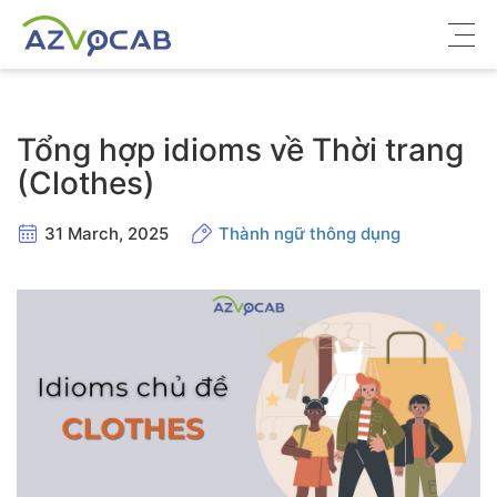
Về azVocab
Tổng hợp idioms về Thời trang
Từ vựng ôn thi
(Clothes)
Tiếng Anh phổ thông
31 March, 2025
Thành ngữ thông dụng
Tiếng Anh thông dụng
Thư viện