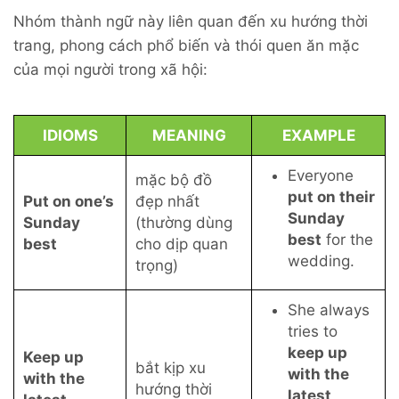
Nhóm thành ngữ này liên quan đến xu hướng thời
trang, phong cách phổ biến và thói quen ăn mặc
của mọi người trong xã hội:
IDIOMS
MEANING
EXAMPLE
Everyone
mặc bộ đồ
put on their
Put on one’s
đẹp nhất
Sunday
Sunday
(thường dùng
best
for the
best
cho dịp quan
wedding.
trọng)
She always
tries to
keep up
Keep up
bắt kịp xu
with the
with the
hướng thời
latest