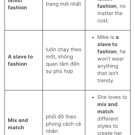
latest
trang mới nhất
fashion
, no
fashion
matter the
cost.
Mike is
a
slave to
luôn chạy theo
fashion
; he
A slave to
mốt, không
won’t wear
fashion
quan tâm đến
anything
sự phù hợp
that isn’t
trendy.
She loves to
mix and
match
phối đồ theo
different
Mix and
phong cách cá
styles to
match
nhân
create her