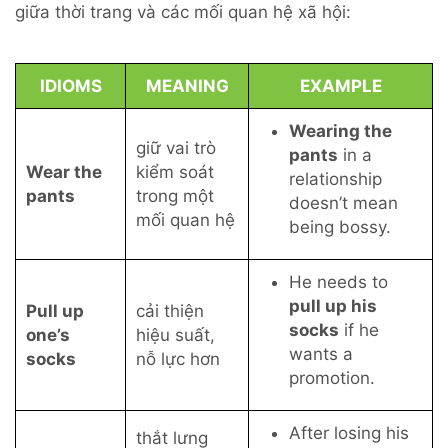
giữa thời trang và các mối quan hệ xã hội:
IDIOMS
MEANING
EXAMPLE
Wearing the
giữ vai trò
pants
in a
Wear the
kiểm soát
relationship
pants
trong một
doesn’t mean
mối quan hệ
being bossy.
He needs to
pull up his
Pull up
cải thiện
socks
if he
one’s
hiệu suất,
wants a
socks
nỗ lực hơn
promotion.
After losing his
thắt lưng