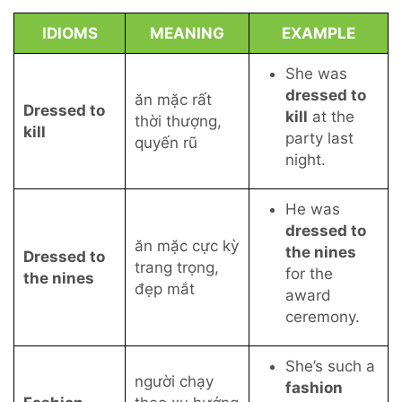
IDIOMS
MEANING
EXAMPLE
She was
dressed to
ăn mặc rất
Dressed to
kill
at the
thời thượng,
kill
party last
quyến rũ
night.
He was
dressed to
ăn mặc cực kỳ
the nines
Dressed to
trang trọng,
for the
the nines
đẹp mắt
award
ceremony.
She’s such a
người chạy
fashion