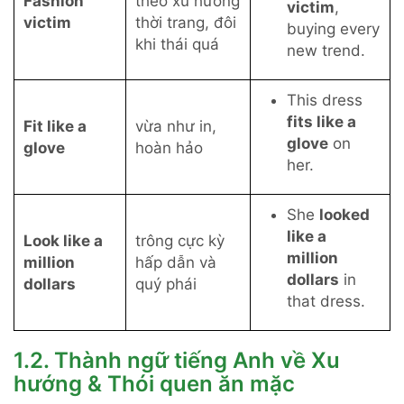
Fashion
theo xu hướng
victim
,
victim
thời trang, đôi
buying every
khi thái quá
new trend.
This dress
fits like a
Fit like a
vừa như in,
glove
on
glove
hoàn hảo
her.
She
looked
like a
Look like a
trông cực kỳ
million
million
hấp dẫn và
dollars
in
dollars
quý phái
that dress.
1.2. Thành ngữ tiếng Anh về Xu
hướng & Thói quen ăn mặc