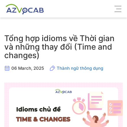
Về azVocab
Tổng hợp idioms về Thời gian
Từ vựng ôn thi
và những thay đổi (Time and
changes)
Tiếng Anh phổ thông
Tiếng Anh thông dụng
06 March, 2025
Thành ngữ thông dụng
Thư viện