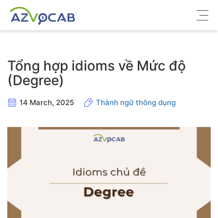
Về azVocab
Tổng hợp idioms về Mức độ
Từ vựng ôn thi
(Degree)
Tiếng Anh phổ thông
14 March, 2025
Thành ngữ thông dụng
Tiếng Anh thông dụng
Thư viện