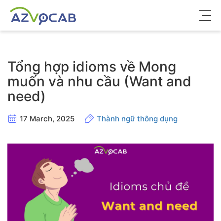
Về azVocab
Tổng hợp idioms về Mong
Từ vựng ôn thi
muốn và nhu cầu (Want and
need)
Tiếng Anh phổ thông
Tiếng Anh thông dụng
17 March, 2025
Thành ngữ thông dụng
Thư viện