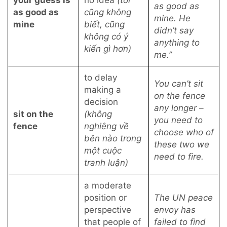
your guess is
no idea
(tôi
as good as
as good as
cũng không
mine. He
mine
biết, cũng
didn’t say
không có ý
anything to
kiến gì hơn)
me.”
to delay
You can’t sit
making a
on the fence
decision
any longer –
sit on the
(không
you need to
fence
nghiêng về
choose who of
bên nào trong
these two we
một cuộc
need to fire.
tranh luận)
a moderate
position or
The UN peace
perspective
envoy has
that people of
failed to find