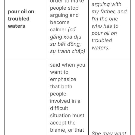
order to make
arguing with
people stop
pour oil on
my father, and
arguing and
troubled
I’m the one
become
waters
who has to
calmer
(cố
pour oil on
gắng xoa dịu
troubled
sự bất đồng,
waters.
sự tranh chấp)
said when you
want to
emphasize
that both
people
involved in a
difficult
situation must
accept the
blame, or that
She may want