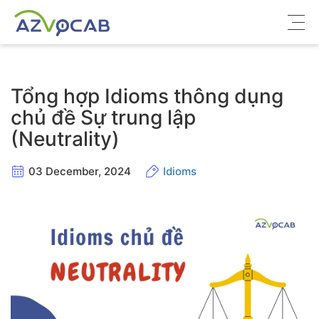
Về azVocab
Tổng hợp Idioms thông dụng
Từ vựng ôn thi
chủ đề Sự trung lập
(Neutrality)
Tiếng Anh phổ thông
Tiếng Anh thông dụng
03 December, 2024
Idioms
Thư viện