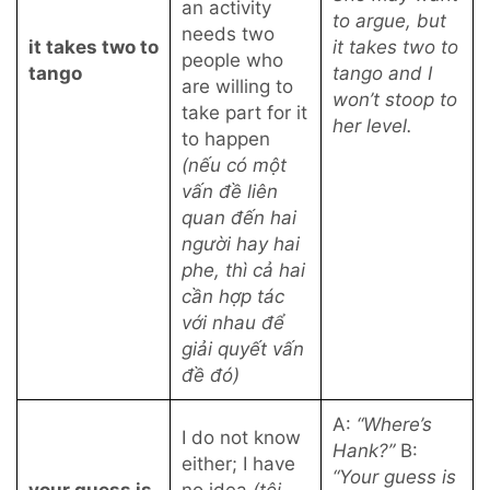
an activity
to argue, but
needs two
it takes two to
it takes two to
people who
tango
tango and I
are willing to
won’t stoop to
take part for it
her level.
to happen
(nếu có một
vấn đề liên
quan đến hai
người hay hai
phe, thì cả hai
cần hợp tác
với nhau để
giải quyết vấn
đề đó)
A:
“Where’s
I do not know
Hank?”
B:
either; I have
“Your guess is