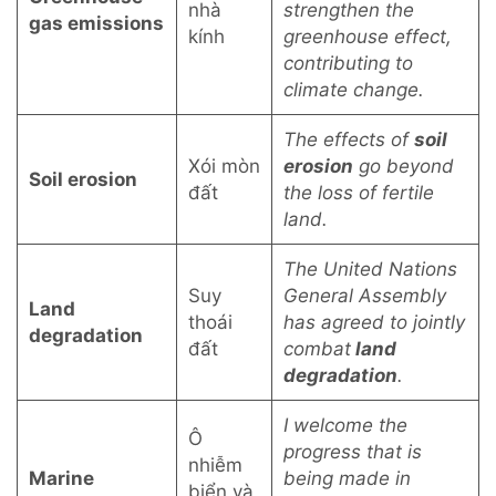
nhà
strengthen the
gas emissions
kính
greenhouse effect,
contributing to
climate change.
The effects of
soil
Xói mòn
erosion
go beyond
Soil erosion
đất
the loss of fertile
land.
The United Nations
Suy
General Assembly
Land
thoái
has agreed to jointly
degradation
đất
combat
land
degradation
.
I welcome the
Ô
progress that is
nhiễm
Marine
being made in
biển và