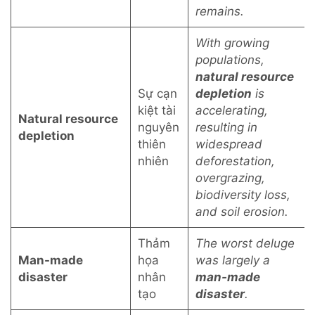
remains.
With growing
populations,
natural resource
Sự cạn
depletion
is
kiệt tài
accelerating,
Natural resource
nguyên
resulting in
depletion
thiên
widespread
nhiên
deforestation,
overgrazing,
biodiversity loss,
and soil erosion.
Thảm
The worst deluge
Man-made
họa
was largely a
disaster
nhân
man-made
tạo
disaster
.