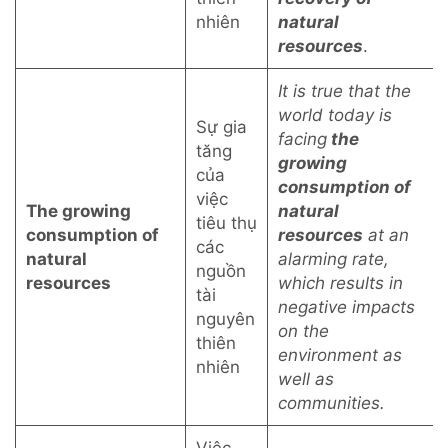
nhiên
natural
resources
.
It is true that the
world today is
Sự gia
facing
the
tăng
growing
của
consumption of
việc
The growing
natural
tiêu thụ
consumption of
resources
at an
các
natural
alarming rate,
nguồn
resources
which results in
tài
negative impacts
nguyên
on the
thiên
environment as
nhiên
well as
communities.