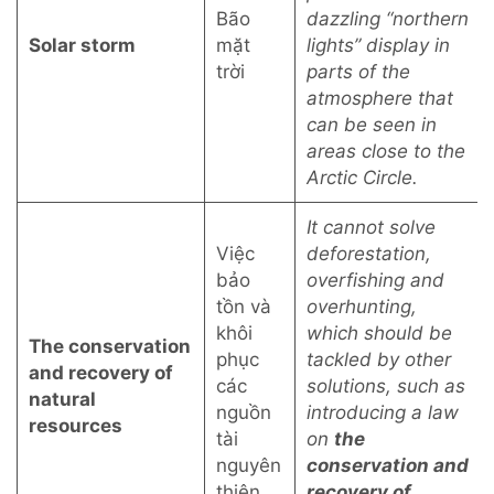
Bão
dazzling “northern
Solar storm
mặt
lights” display in
trời
parts of the
atmosphere that
can be seen in
areas close to the
Arctic Circle.
It cannot solve
Việc
deforestation,
bảo
overfishing and
tồn và
overhunting,
khôi
which should be
The conservation
phục
tackled by other
and recovery of
các
solutions, such as
natural
nguồn
introducing a law
resources
tài
on
the
nguyên
conservation and
thiên
recovery of