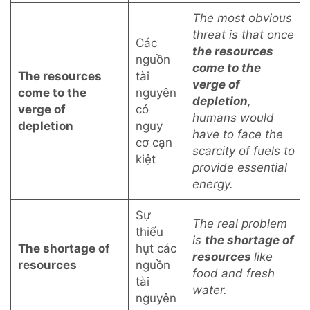
The most obvious
threat is that once
Các
the resources
nguồn
come to the
The resources
tài
verge of
come to the
nguyên
depletion
,
verge of
có
humans would
depletion
nguy
have to face the
cơ cạn
scarcity of fuels to
kiệt
provide essential
energy.
Sự
The real problem
thiếu
is
the shortage of
The shortage of
hụt các
resources
like
resources
nguồn
food and fresh
tài
water.
nguyên