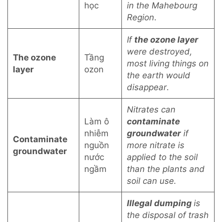
học
in the Mahebourg
Region
.
If
the ozone layer
were destroyed,
The ozone
Tầng
most living things on
layer
ozon
the earth would
disappear
.
Nitrates can
Làm ô
contaminate
nhiễm
groundwater
if
Contaminate
nguồn
more nitrate is
groundwater
nước
applied to the soil
ngầm
than the plants and
soil can use.
Illegal dumping
is
the disposal of trash