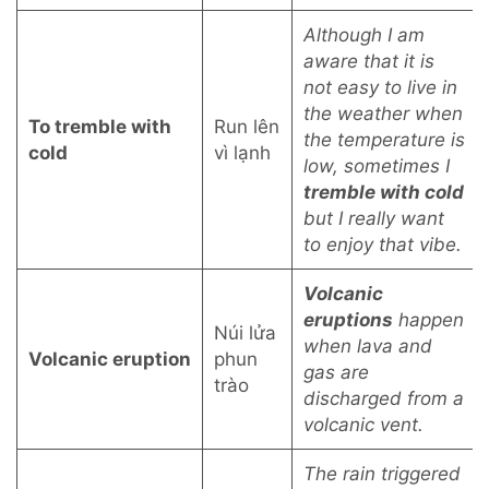
Although I am
aware that it is
not easy to live in
the weather when
To tremble with
Run lên
the temperature is
cold
vì lạnh
low, sometimes I
tremble with cold
but I really want
to enjoy that vibe.
Volcanic
eruptions
happen
Núi lửa
when lava and
Volcanic eruption
phun
gas are
trào
discharged from a
volcanic vent.
The rain triggered