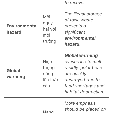
to recover.
The illegal storage
Mối
of toxic waste
nguy
Environmental
presents a
hại với
hazard
significant
môi
environmental
trường
hazard
.
Global warming
Hiện
causes ice to melt
tượng
rapidly, polar bears
Global
nóng
are quickly
warming
lên toàn
destroyed due to
cầu
food shortages and
habitat destruction.
More emphasis
should be placed on
Năng