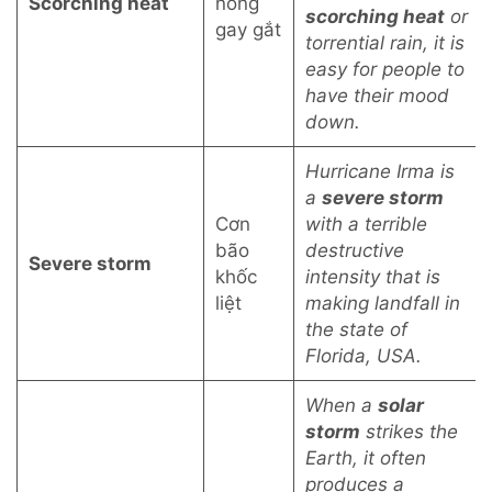
Scorching heat
nóng
scorching heat
or
gay gắt
torrential rain, it is
easy for people to
have their mood
down.
Hurricane Irma is
a
severe storm
Cơn
with a terrible
bão
destructive
Severe storm
khốc
intensity that is
liệt
making landfall in
the state of
Florida, USA.
When a
solar
storm
strikes the
Earth, it often
produces a