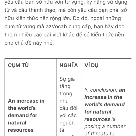
yêu cầu bạn sở hữu vốn từ vựng, kỹ năng sử dụng
từ và câu thành thạo, mà còn yêu cầu bạn phải sở
hữu kiến thức nền rộng lớn. Do đó, ngoài những
cụm từ vựng mà azVocab cung cấp, bạn hãy đọc
thêm nhiều các bài viết khác để có kiến thức nền
cho chủ đề này nhé.
CỤM TỪ
NGHĨA
VÍ DỤ
Sự gia
tăng
In conclusion,
an
trong
increase in the
An increase in
nhu
world’s demand
the world’s
cầu đối
for natural
demand for
với các
resources
is
natural
nguồn
posing a number
resources
tài
of threats to