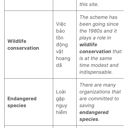
this site.
The scheme has
Việc
been going since
bảo
the 1980s and it
tồn
plays a role in
Wildlife
động
wildlife
conservation
vật
conservation
that
hoang
is at the same
dã
time modest and
indispensable.
There are many
Loài
organizations that
Endangered
gặp
are committed to
species
nguy
saving
hiểm
endangered
species
.