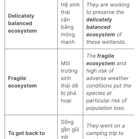
Hệ sinh
They are working
thái
to preserve the
Delicately
cân
delicately
balanced
bằng
balanced
ecosystem
mỏng
ecosystem
of
manh
these wetlands.
The
fragile
Môi
ecosystem
and
trường
high risk of
Fragile
sinh
adverse weather
ecosystem
thái dễ
conditions put the
bị phá
species at
hoại
particular risk of
population loss.
Sống
They went on a
gần gũi
To get back to
camping trip to
với