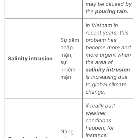
may be caused by
the
pouring rain.
In Vietnam in
recent years, this
Sự xâm
problem has
nhập
become more and
mặn,
more urgent when
Salinity intrusion
sự
the area of
nhiễm
salinity intrusion
mặn
is increasing due
to global climate
change.
if really bad
weather
conditions
happen, for
Nắng
instance,