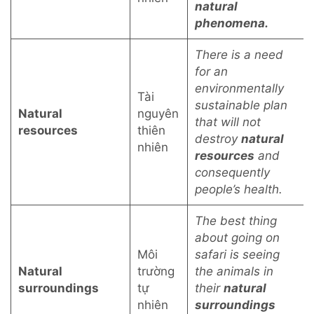
natural
phenomena.
There is a need
for an
environmentally
Tài
sustainable plan
Natural
nguyên
that will not
resources
thiên
destroy
natural
nhiên
resources
and
consequently
people’s health.
The best thing
about going on
Môi
safari is seeing
Natural
trường
the animals in
surroundings
tự
their
natural
nhiên
surroundings