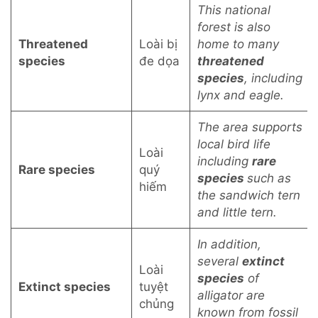
This national
forest is also
Threatened
Loài bị
home to many
species
đe dọa
threatened
species
, including
lynx and eagle.
The area supports
local bird life
Loài
including
rare
Rare species
quý
species
such as
hiếm
the sandwich tern
and little tern.
In addition,
several
extinct
Loài
species
of
Extinct species
tuyệt
alligator are
chủng
known from fossil