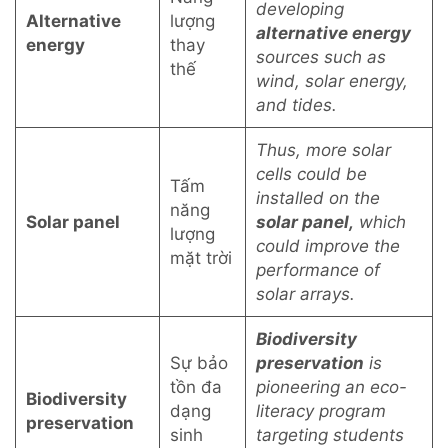
developing
Alternative
lượng
alternative energy
energy
thay
sources such as
thế
wind, solar energy,
and tides.
Thus, more solar
cells could be
Tấm
installed on the
năng
Solar panel
solar panel,
which
lượng
could improve the
mặt trời
performance of
solar arrays.
Biodiversity
Sự bảo
preservation
is
tồn đa
pioneering an eco-
Biodiversity
dạng
literacy program
preservation
sinh
targeting students