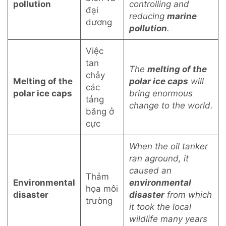
pollution
controlling and
đại
reducing
marine
dương
pollution
.
Việc
tan
The
melting of the
chảy
Melting of the
polar ice caps
will
các
polar ice caps
bring enormous
tảng
change to the world.
băng ở
cực
When the oil tanker
ran aground, it
caused an
Thảm
Environmental
environmental
họa môi
disaster
disaster
from which
trường
it took the local
wildlife many years