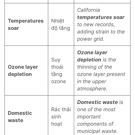
California
temperatures soar
Temperatures
Nhiệt
to new records,
soar
độ tăng
adding strain to the
power grid.
Ozone layer
Suy
depletion
is the
Ozone layer
thoái
thinning of the
depletion
tầng
ozone layer present
ozone
in the upper
atmosphere.
Domestic waste
is
Rác thải
one of the most
Domestic
sinh
important
waste
hoạt
components of
municipal waste.