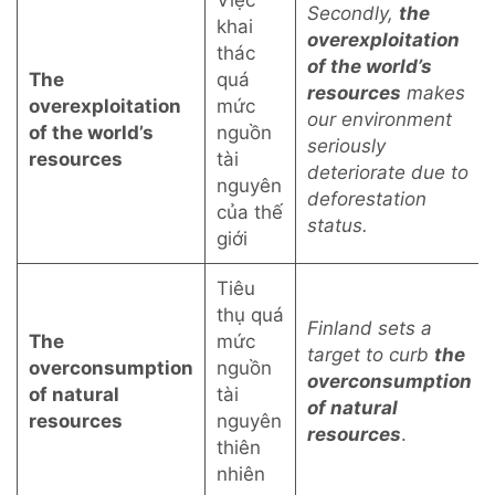
Việc
Secondly,
the
khai
overexploitation
thác
of the world’s
The
quá
resources
makes
overexploitation
mức
our environment
of the world’s
nguồn
seriously
resources
tài
deteriorate due to
nguyên
deforestation
của thế
status.
giới
Tiêu
thụ quá
Finland sets a
The
mức
target to curb
the
overconsumption
nguồn
overconsumption
of natural
tài
of natural
resources
nguyên
resources
.
thiên
nhiên