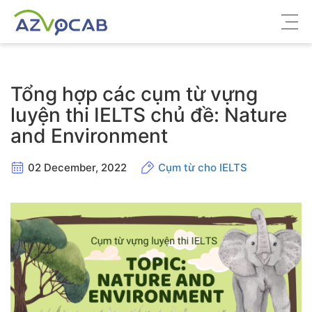
Về azVocab
Tổng hợp các cụm từ vựng
Từ vựng ôn thi
luyện thi IELTS chủ đề: Nature
and Environment
Tiếng Anh phổ thông
Tiếng Anh thông dụng
02 December, 2022
Cụm từ cho IELTS
Thư viện