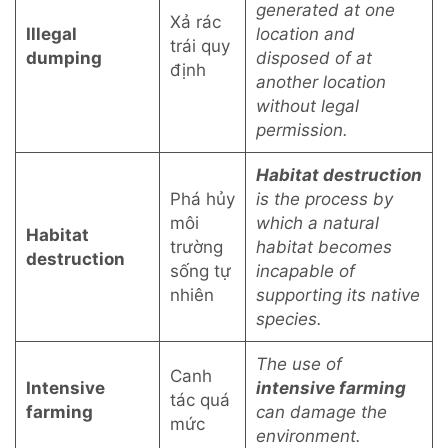
generated at one
Xả rác
Illegal
location and
trái quy
dumping
disposed of at
định
another location
without legal
permission.
Habitat destruction
Phá hủy
is the process by
môi
which a natural
Habitat
trường
habitat becomes
destruction
sống tự
incapable of
nhiên
supporting its native
species.
The use of
Canh
Intensive
intensive farming
tác quá
farming
can damage the
mức
environment.