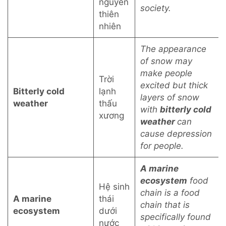
nguyên
society.
thiên
nhiên
The appearance
of snow may
make people
Trời
excited but thick
Bitterly cold
lạnh
layers of snow
weather
thấu
with
bitterly cold
xương
weather
can
cause depression
for people.
A marine
ecosystem
food
Hệ sinh
chain is a food
A marine
thái
chain that is
ecosystem
dưới
specifically found
nước