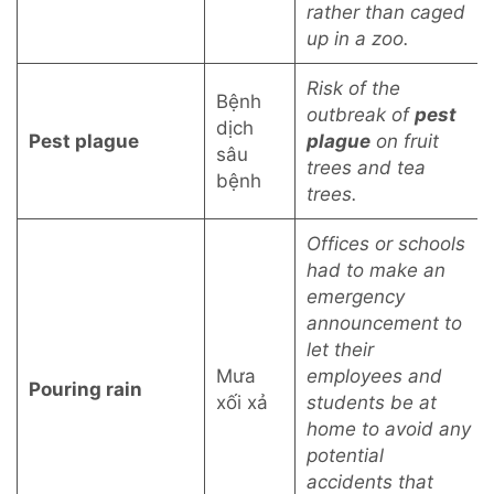
rather than caged
up in a zoo.
Risk of the
Bệnh
outbreak of
pest
dịch
Pest plague
plague
on fruit
sâu
trees and tea
bệnh
trees.
Offices or schools
had to make an
emergency
announcement to
let their
Mưa
employees and
Pouring rain
xối xả
students be at
home to avoid any
potential
accidents that