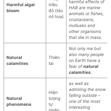
harmful effects of
Harmful algal
triều
HAB are marine
bloom
đỏ (tảo
animals or fishes,
nở hoa)
crustaceans,
mollusks and
other organisms
that die in mass.
Not only me but
also many people
Natural
Thiên
on Earth have a
calamities
tai
fear of
natural
calamities.
as well as
admiring the snow
Hiện
falling outside –
Natural
tượng
one of the most
phenomena
tự
interesting
nhiên