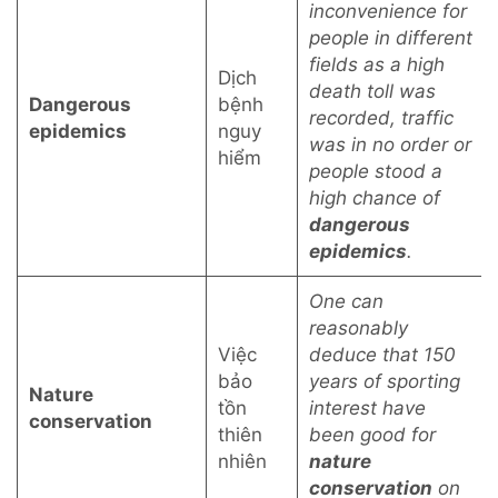
inconvenience for
people in different
fields as a high
Dịch
death toll was
Dangerous
bệnh
recorded, traffic
epidemics
nguy
was in no order or
hiểm
people stood a
high chance of
dangerous
epidemics
.
One can
reasonably
Việc
deduce that 150
bảo
years of sporting
Nature
tồn
interest have
conservation
thiên
been good for
nhiên
nature
conservation
on