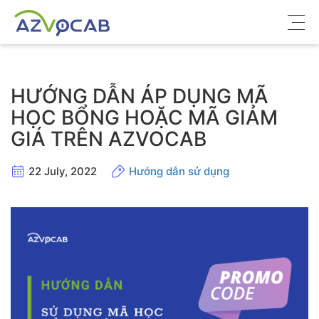
Về azVocab
HƯỚNG DẪN ÁP DỤNG MÃ
Từ vựng ôn thi
HỌC BỔNG HOẶC MÃ GIẢM
GIÁ TRÊN AZVOCAB
Tiếng Anh phổ thông
Tiếng Anh thông dụng
22 July, 2022
Hướng dẫn sử dụng
Thư viện