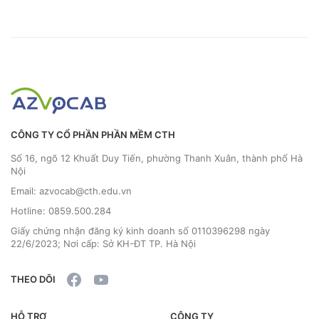
CÔNG TY CỔ PHẦN PHẦN MỀM CTH
Số 16, ngõ 12 Khuất Duy Tiến, phường Thanh Xuân, thành phố Hà
Nội
Email: azvocab@cth.edu.vn
Hotline: 0859.500.284
Giấy chứng nhận đăng ký kinh doanh số 0110396298 ngày
22/6/2023; Nơi cấp: Sở KH-ĐT TP. Hà Nội
THEO DÕI
HỖ TRỢ
CÔNG TY