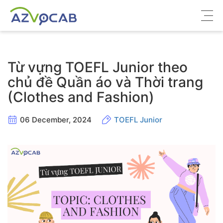
Về azVocab
Từ vựng TOEFL Junior theo
Từ vựng ôn thi
chủ đề Quần áo và Thời trang
(Clothes and Fashion)
Tiếng Anh phổ thông
Tiếng Anh thông dụng
06 December, 2024
TOEFL Junior
Thư viện