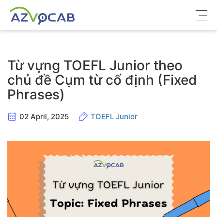
Về azVocab
Từ vựng TOEFL Junior theo
Từ vựng ôn thi
chủ đề Cụm từ cố định (Fixed
Phrases)
Tiếng Anh phổ thông
Tiếng Anh thông dụng
02 April, 2025
TOEFL Junior
Thư viện