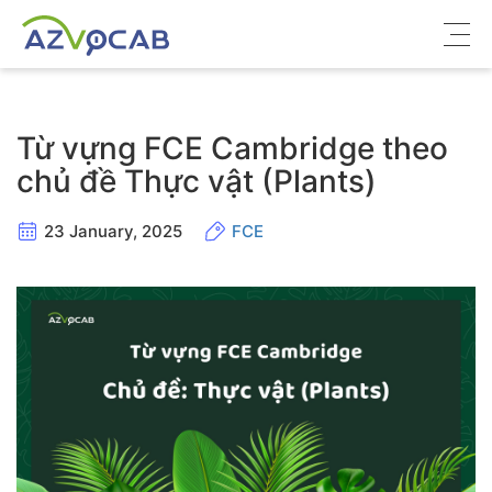
Về azVocab
Từ vựng FCE Cambridge theo
Từ vựng ôn thi
chủ đề Thực vật (Plants)
Tiếng Anh phổ thông
23 January, 2025
FCE
Tiếng Anh thông dụng
Thư viện