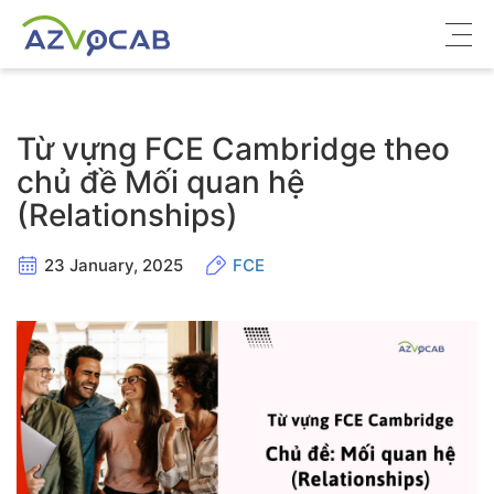
Về azVocab
Từ vựng FCE Cambridge theo
Từ vựng ôn thi
chủ đề Mối quan hệ
(Relationships)
Tiếng Anh phổ thông
Tiếng Anh thông dụng
23 January, 2025
FCE
Thư viện