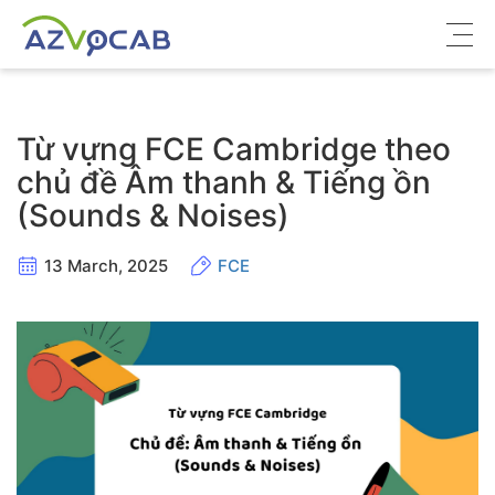
Về azVocab
Từ vựng FCE Cambridge theo
Từ vựng ôn thi
chủ đề Âm thanh & Tiếng ồn
(Sounds & Noises)
Tiếng Anh phổ thông
Tiếng Anh thông dụng
13 March, 2025
FCE
Thư viện