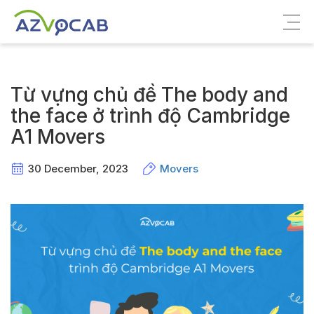
Về azVocab
Từ vựng chủ đề The body and
Từ vựng ôn thi
the face ở trình độ Cambridge
A1 Movers
Tiếng Anh phổ thông
Tiếng Anh thông dụng
30 December, 2023
Movers
Thư viện