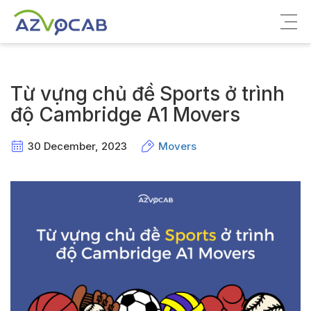
Về azVocab
Từ vựng chủ đề Sports ở trình
Từ vựng ôn thi
độ Cambridge A1 Movers
Tiếng Anh phổ thông
30 December, 2023
Movers
Tiếng Anh thông dụng
Thư viện