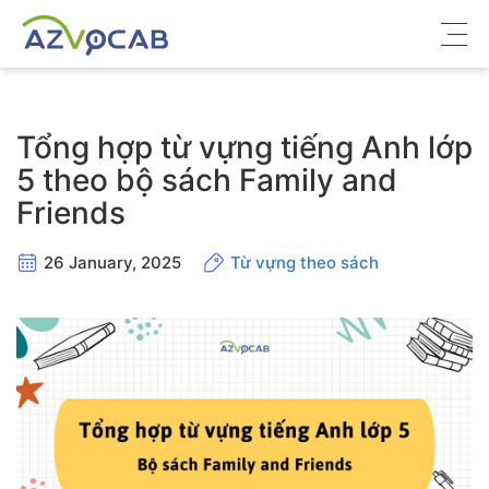
Về azVocab
Tổng hợp từ vựng tiếng Anh lớp
Từ vựng ôn thi
5 theo bộ sách Family and
Friends
Tiếng Anh phổ thông
Tiếng Anh thông dụng
26 January, 2025
Từ vựng theo sách
Thư viện