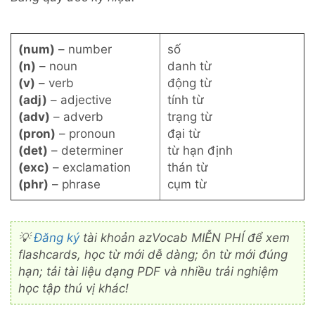
(num)
– number
số
(n)
– noun
danh từ
(v)
– verb
động từ
(adj)
– adjective
tính từ
(adv)
– adverb
trạng từ
(pron)
– pronoun
đại từ
(det)
– determiner
từ hạn định
(exc)
– exclamation
thán từ
(phr)
– phrase
cụm từ
💡
Đăng ký
tài khoản azVocab MIỄN PHÍ để xem
flashcards, học từ mới dễ dàng; ôn từ mới đúng
hạn; tải tài liệu dạng PDF và nhiều trải nghiệm
học tập thú vị khác!