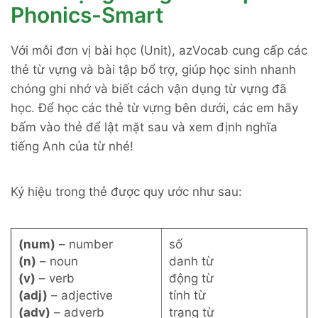
Phonics-Smart
Với mỗi đơn vị bài học (Unit), azVocab cung cấp các
thẻ từ vựng và bài tập bổ trợ, giúp học sinh nhanh
chóng ghi nhớ và biết cách vận dụng từ vựng đã
học. Để học các thẻ từ vựng bên dưới, các em hãy
bấm vào thẻ để lật mặt sau và xem định nghĩa
tiếng Anh của từ nhé!
Ký hiệu trong thẻ được quy ước như sau:
(num)
– number
số
(n)
– noun
danh từ
(v)
– verb
động từ
(adj)
– adjective
tính từ
(adv)
– adverb
trạng từ