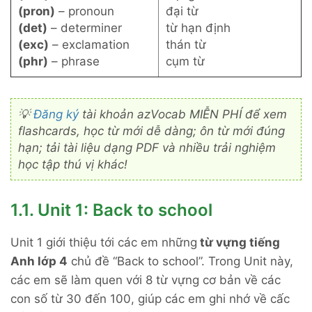
(pron)
– pronoun
đại từ
(det)
– determiner
từ hạn định
(exc)
– exclamation
thán từ
(phr)
– phrase
cụm từ
💡
Đăng ký
tài khoản azVocab MIỄN PHÍ để xem
flashcards, học từ mới dễ dàng; ôn từ mới đúng
hạn; tải tài liệu dạng PDF và nhiều trải nghiệm
học tập thú vị khác!
1.1. Unit 1: Back to school
Unit 1 giới thiệu tới các em những
từ vựng tiếng
Anh lớp 4
chủ đề “Back to school”. Trong Unit này,
các em sẽ làm quen với 8 từ vựng cơ bản về các
con số từ 30 đến 100, giúp các em ghi nhớ về cấc