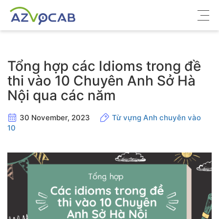
Về azVocab
Tổng hợp các Idioms trong đề
Từ vựng ôn thi
thi vào 10 Chuyên Anh Sở Hà
Nội qua các năm
Tiếng Anh phổ thông
Tiếng Anh thông dụng
30 November, 2023
Từ vựng Anh chuyên vào
10
Thư viện