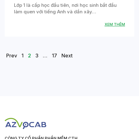
Lớp 1 là cấp học đầu tiên, nơi học sinh bắt đầu
làm quen với tiếng Anh và dần xây…
XEM THÊM
Posts
Page
Page
Page
Page
Prev
1
2
3
…
17
Next
navigation
CÔNG TY CỔ PHẦN PHẦN MỀM CTH