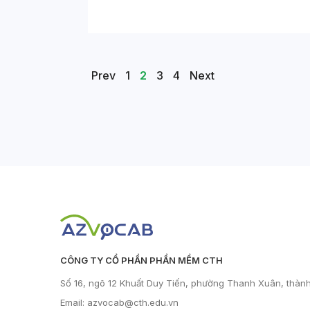
Posts
Page
Page
Page
Page
Prev
1
2
3
4
Next
navigation
CÔNG TY CỔ PHẦN PHẦN MỀM CTH
Số 16, ngõ 12 Khuất Duy Tiến, phường Thanh Xuân, thàn
Email: azvocab@cth.edu.vn