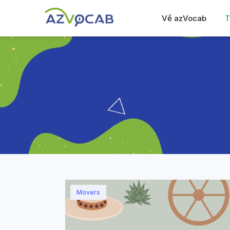
Về azVocab
T
Movers