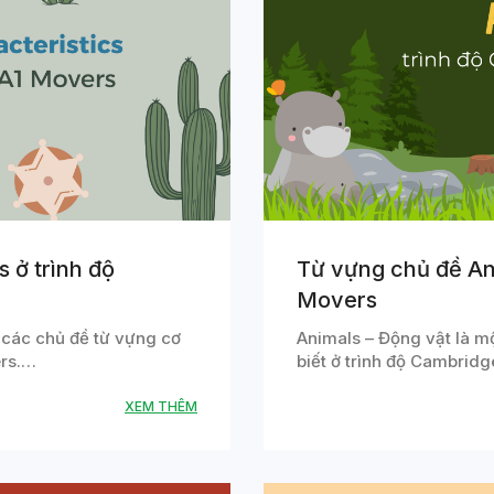
 ở trình độ
Từ vựng chủ đề An
Movers
 các chủ đề từ vựng cơ
Animals – Động vật là m
ers.…
biết ở trình độ Cambrid
XEM THÊM