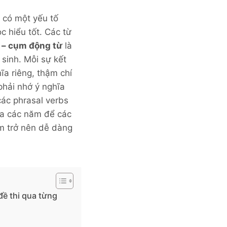
 có một yếu tố
c hiểu tốt. Các từ
 – cụm động từ
là
sinh. Mỗi sự kết
ĩa riêng, thậm chí
phải nhớ ý nghĩa
các phrasal verbs
ua các năm để các
em trở nên dễ dàng
đề thi qua từng