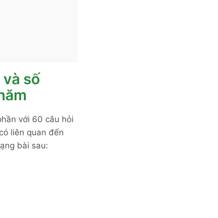
 và số
 năm
hần với 60 câu hỏi
 có liên quan đến
ạng bài sau: