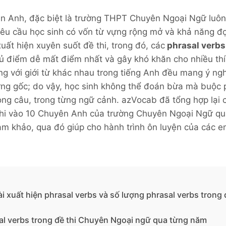
ên Anh, đặc biệt là trường THPT Chuyên Ngoại Ngữ luôn
yêu cầu học sinh có vốn từ vựng rộng mở và khả năng đọ
uất hiện xuyên suốt đề thi, trong đó, các
phrasal verbs
 điểm dễ mất điểm nhất và gây khó khăn cho nhiều thí 
g với giới từ khác nhau trong tiếng Anh đều mang ý ngh
ựng gốc; do vậy, học sinh không thể đoán bừa mà buộc 
ng câu, trong từng ngữ cảnh. azVocab đã tổng hợp lại 
 thi vào 10 Chuyên Anh của trường Chuyên Ngoại Ngữ q
am khảo, qua đó giúp cho hành trình ôn luyện của các 
 xuất hiện phrasal verbs và số lượng phrasal verbs trong 
l verbs trong đề thi Chuyên Ngoại ngữ qua từng năm