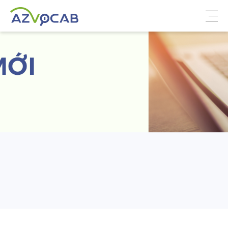
Về azVocab
Từ vựng ôn thi
Tiếng Anh phổ thông
Tiếng Anh thông dụng
Thư viện