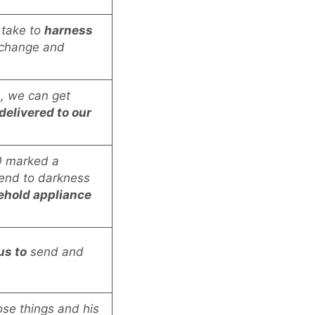
 take to
harness
o change and
, we can get
elivered t
o our
80 marked a
 end to darkness
ehold appliance
us to
send and
ose things and his