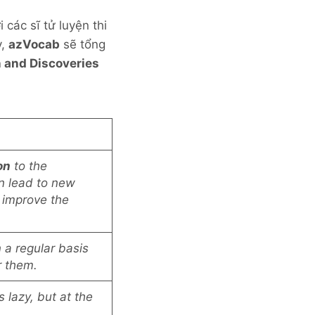
các sĩ tử luyện thi
y,
azVocab
sẽ tổng
n and Discoveries
on
to the
n lead to new
 improve the
 a regular basis
r them.
 lazy, but at the