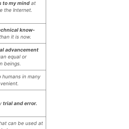
s to my mind
at
e the Internet.
echnical know-
han it is now.
cal advancement
can equal or
n beings.
p humans in many
venient.
by
trial and error.
that can be used at