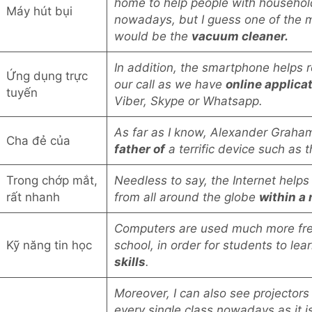
home to help people with househol
Máy hút bụi
nowadays, but I guess one of the m
would be the
vacuum cleaner.
In addition, the smartphone helps 
Ứng dụng trực
our call as we have
online applica
tuyến
Viber, Skype or Whatsapp.
As far as I know, Alexander Graha
Cha đẻ của
father of
a terrific device such as 
Trong chớp mắt,
Needless to say, the Internet help
rất nhanh
from all around the globe
within a
Computers are used much more fre
Kỹ năng tin học
school, in order for students to le
skills
.
Moreover, I can also see projectors
every single class nowadays as it i