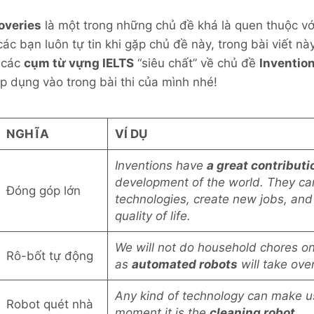
overies
là một trong những chủ đề khá là quen thuộc với 
ác bạn luôn tự tin khi gặp chủ đề này, trong bài viết nà
n các
cụm từ vựng IELTS
“siêu chất” về chủ đề
Inventio
p dụng vào trong bài thi của mình nhé!
NGHĨA
VÍ DỤ
Inventions have
a great contributi
development of the world. They ca
Đóng góp lớn
technologies, create new jobs, and
quality of life.
We will not do household chores on
Rô-bốt tự động
as
automated robots
will take ove
Any kind of technology can make us
Robot quét nhà
moment it is the
cleaning robot.