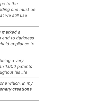
pe to the
nding one must be
at we still use
80 marked a
n end to darkness
hold appliance to
 being a very
an 1,000 patents
ughout his life
hone which, in my
ionary creations