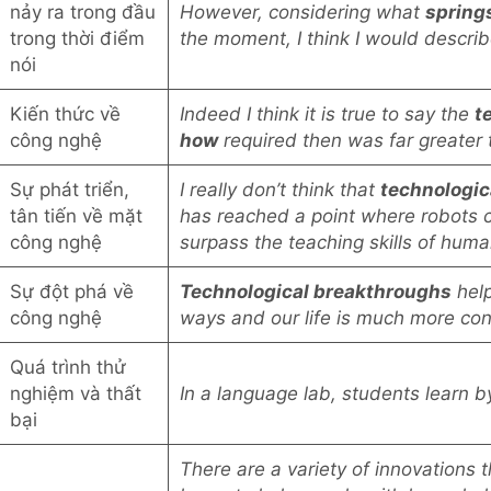
nảy ra trong đầu
However, considering what
spring
trong thời điểm
the moment, I think I would describ
nói
Kiến thức về
Indeed I think it is true to say the
t
công nghệ
how
required then was far greater t
Sự phát triển,
I really don’t think that
technologi
tân tiến về mặt
has reached a point where robots 
công nghệ
surpass the teaching skills of huma
Sự đột phá về
Technological breakthroughs
hel
công nghệ
ways and our life is much more con
Quá trình thử
nghiệm và thất
In a language lab, students learn 
bại
There are a variety of innovations 